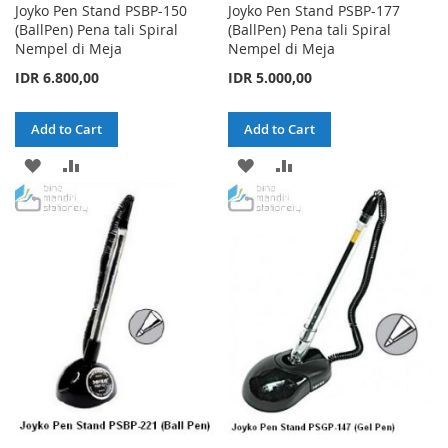
Joyko Pen Stand PSBP-150
Joyko Pen Stand PSBP-177
(BallPen) Pena tali Spiral
(BallPen) Pena tali Spiral
Nempel di Meja
Nempel di Meja
IDR 6.800,00
IDR 5.000,00
Add to Cart
Add to Cart
ADD
ADD
ADD
ADD
TO
TO
TO
TO
WISH
COMPARE
WISH
COMPARE
LIST
LIST