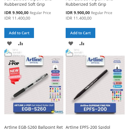
Rubberized Soft Grip
Rubberized Soft Grip
Special
Special
IDR 9.900,00
IDR 9.900,00
Regular Price
Regular Price
Price
Price
IDR 11.400,00
IDR 11.400,00
Add to Cart
Add to Cart
ADD
ADD
ADD
ADD
TO
TO
TO
TO
WISH
COMPARE
WISH
COMPARE
LIST
LIST
Artline EGB-S260 Ballpoint Ret
Artline EPFS-200 Spidol