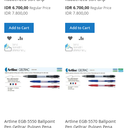
Special
Special
IDR 6.700,00
IDR 6.700,00
Regular Price
Regular Price
Price
Price
IDR 7.800,00
IDR 7.800,00
Add to Cart
Add to Cart
ADD
ADD
ADD
ADD
TO
TO
TO
TO
WISH
COMPARE
WISH
COMPARE
LIST
LIST
Artline EGB-5550 Ballpoint
Artline EGB-5570 Ballpoint
Pen Geltrac Pulpen Pena
Pen Geltrac Pulpen Pena