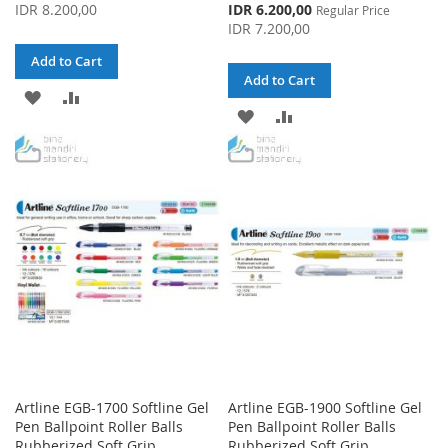
Price
Special
IDR 8.200,00
IDR 6.200,00
Regular Price
Price
IDR 7.200,00
Add to Cart
Add to Cart
ADD
ADD
ADD
ADD
TO
TO
TO
TO
WISH
COMPARE
WISH
COMPARE
LIST
LIST
Artline EGB-1700 Softline Gel
Artline EGB-1900 Softline Gel
Pen Ballpoint Roller Balls
Pen Ballpoint Roller Balls
Rubberized Soft Grip
Rubberized Soft Grip