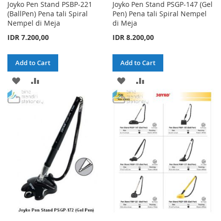
Joyko Pen Stand PSBP-221
Joyko Pen Stand PSGP-147 (Gel
(BallPen) Pena tali Spiral
Pen) Pena tali Spiral Nempel
Nempel di Meja
di Meja
IDR 7.200,00
IDR 8.200,00
Add to Cart
Add to Cart
ADD
ADD
ADD
ADD
TO
TO
TO
TO
WISH
COMPARE
WISH
COMPARE
LIST
LIST