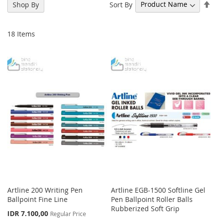
Se
Sort By
Shop By
De
Di
18
Items
Artline 200 Writing Pen
Artline EGB-1500 Softline Gel
Ballpoint Fine Line
Pen Ballpoint Roller Balls
Rubberized Soft Grip
Special
IDR 7.100,00
Regular Price