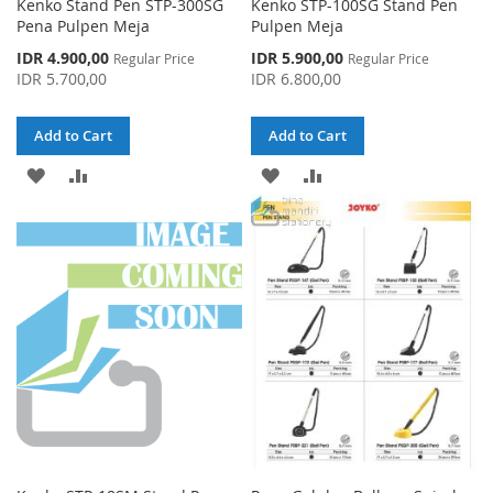
Kenko Stand Pen STP-300SG
Kenko STP-100SG Stand Pen
Pena Pulpen Meja
Pulpen Meja
Special
Special
IDR 4.900,00
IDR 5.900,00
Regular Price
Regular Price
Price
Price
IDR 5.700,00
IDR 6.800,00
Add to Cart
Add to Cart
ADD
ADD
ADD
ADD
TO
TO
TO
TO
WISH
COMPARE
WISH
COMPARE
LIST
LIST