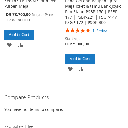
Kenko STP-18SM Stand Pen
Pena Gel dan Ballpen Spiral
Pulpen Meja
Meja loket & tamu Bank Joyko
Pen Stand PSBP-150 | PSBP-
Special
IDR 73.700,00
Regular Price
177 | PSBP-221 | PSGP-147 |
Price
IDR 84.800,00
PSGP-172 | PSGP-300
Rating:
1
Review
Add to Cart
100%
Starting at
IDR 5.000,00
ADD
ADD
TO
TO
Add to Cart
WISH
COMPARE
ADD
ADD
LIST
TO
TO
WISH
COMPARE
Compare Products
LIST
You have no items to compare.
My Wish List