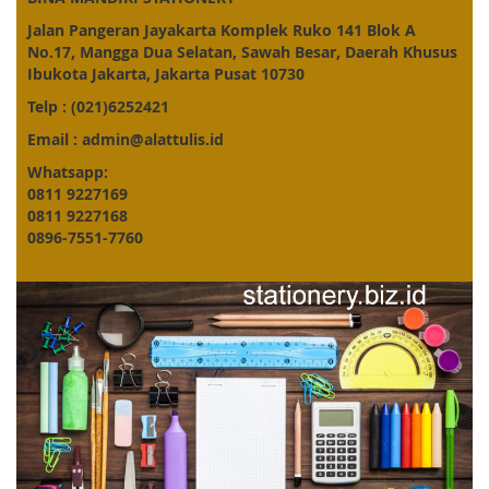
Jalan Pangeran Jayakarta Komplek Ruko 141 Blok A
No.17, Mangga Dua Selatan, Sawah Besar, Daerah Khusus
Ibukota Jakarta, Jakarta Pusat 10730
Telp : (021)6252421
Email : admin@alattulis.id
Whatsapp:
0811 9227169
0811 9227168
0896-7551-7760