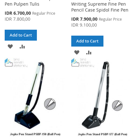
Pen Pulpen Tulis
Writing Supreme Fine Pen
Pencil Case Spidol Fine Pen
Special
IDR 6.700,00
Regular Price
Price
Special
IDR 7.800,00
IDR 7.900,00
Regular Price
Price
IDR 9.100,00
Add to Cart
Add to Cart
ADD
ADD
ADD
ADD
TO
TO
TO
TO
WISH
COMPARE
WISH
COMPARE
LIST
LIST