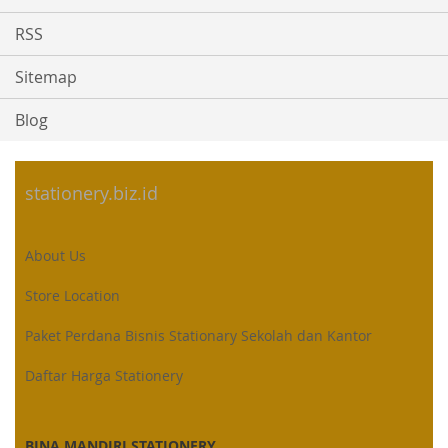
RSS
Sitemap
Blog
stationery.biz.id
About Us
Store Location
Paket Perdana Bisnis Stationary Sekolah dan Kantor
Daftar Harga Stationery
BINA MANDIRI STATIONERY