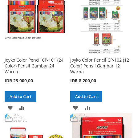
LIST
LIST
Joyko Color Pencil CP-101 (24
Joyko Color Pencil CP-102 (12
Color) Pensil Gambar 24
Color) Pensil Gambar 12
Warna
Warna
IDR 23.000,00
IDR 8.200,00
Add to Cart
Add to Cart
ADD
ADD
ADD
ADD
TO
TO
TO
TO
WISH
COMPARE
WISH
COMPARE