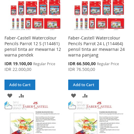
Faber-Castell Watercolour
Faber-Castell Watercolour
Pencils Parrot 12 S (114461)
Pencils Parrot 24 L (114464)
pensil tinta air mewarnai 12
pensil tinta air mewarnai 24
warna pendek
warna panjang
Special
Special
IDR 19.100,00
IDR 66.500,00
Regular Price
Regular Price
Price
Price
IDR 22.000,00
IDR 76.500,00
Add to Cart
Add to Cart
ADD
ADD
ADD
ADD
TO
TO
TO
TO
WISH
COMPARE
WISH
COMPARE
LIST
LIST