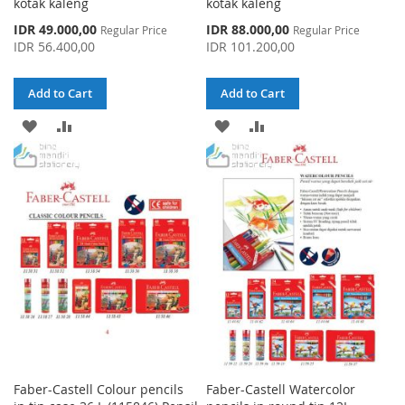
kotak kaleng
kotak kaleng
Special
Special
IDR 49.000,00
IDR 88.000,00
Regular Price
Regular Price
Price
Price
IDR 56.400,00
IDR 101.200,00
Add to Cart
Add to Cart
ADD
ADD
ADD
ADD
TO
TO
TO
TO
WISH
COMPARE
WISH
COMPARE
LIST
LIST
Faber-Castell Colour pencils
Faber-Castell Watercolor