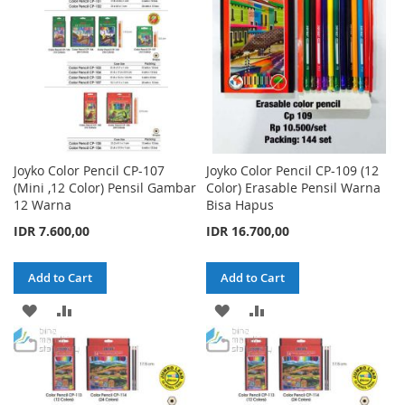
LIST
LIST
Joyko Color Pencil CP-107
Joyko Color Pencil CP-109 (12
(Mini ,12 Color) Pensil Gambar
Color) Erasable Pensil Warna
12 Warna
Bisa Hapus
IDR 7.600,00
IDR 16.700,00
Add to Cart
Add to Cart
ADD
ADD
ADD
ADD
TO
TO
TO
TO
WISH
COMPARE
WISH
COMPARE
LIST
LIST