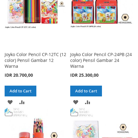
Joyko Color Pencil CP-12TC (12
Joyko Color Pencil CP-24PB (24
color) Pensil Gambar 12
color) Pensil Gambar 24
Warna
Warna
IDR 20.700,00
IDR 25.300,00
Add to Cart
Add to Cart
ADD
ADD
ADD
ADD
TO
TO
TO
TO
WISH
COMPARE
WISH
COMPARE
LIST
LIST