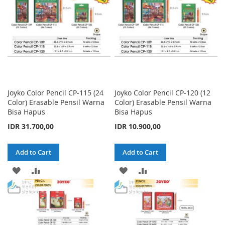
Joyko Color Pencil CP-115 (24
Joyko Color Pencil CP-120 (12
Color) Erasable Pensil Warna
Color) Erasable Pensil Warna
Bisa Hapus
Bisa Hapus
IDR 31.700,00
IDR 10.900,00
Add to Cart
Add to Cart
ADD
ADD
ADD
ADD
TO
TO
TO
TO
WISH
COMPARE
WISH
COMPARE
LIST
LIST