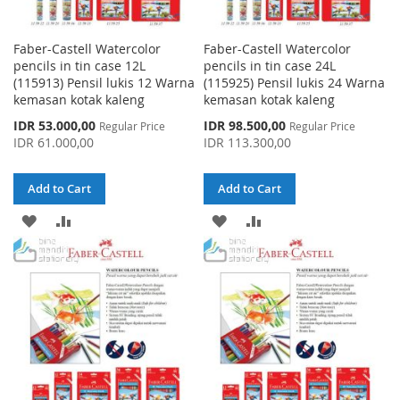
Faber-Castell Watercolor
Faber-Castell Watercolor
pencils in tin case 12L
pencils in tin case 24L
(115913) Pensil lukis 12 Warna
(115925) Pensil lukis 24 Warna
kemasan kotak kaleng
kemasan kotak kaleng
Special
Special
IDR 53.000,00
IDR 98.500,00
Regular Price
Regular Price
Price
Price
IDR 61.000,00
IDR 113.300,00
Add to Cart
Add to Cart
ADD
ADD
ADD
ADD
TO
TO
TO
TO
WISH
COMPARE
WISH
COMPARE
LIST
LIST