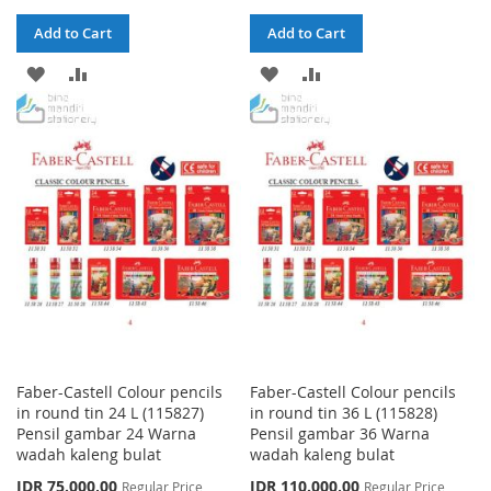
Add to Cart
Add to Cart
ADD
ADD
ADD
ADD
TO
TO
TO
TO
WISH
COMPARE
WISH
COMPARE
LIST
LIST
Faber-Castell Colour pencils
Faber-Castell Colour pencils
in round tin 24 L (115827)
in round tin 36 L (115828)
Pensil gambar 24 Warna
Pensil gambar 36 Warna
wadah kaleng bulat
wadah kaleng bulat
Special
Special
IDR 75.000,00
IDR 110.000,00
Regular Price
Regular Price