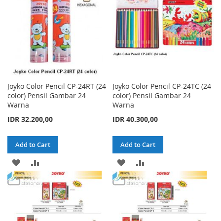
Joyko Color Pencil CP-24RT (24
Joyko Color Pencil CP-24TC (24
color) Pensil Gambar 24
color) Pensil Gambar 24
Warna
Warna
IDR 32.200,00
IDR 40.300,00
Add to Cart
Add to Cart
ADD
ADD
ADD
ADD
TO
TO
TO
TO
WISH
COMPARE
WISH
COMPARE
LIST
LIST