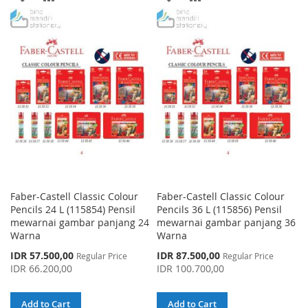
TO
TO
TO
TO
WISH
COMPARE
WISH
COMPARE
LIST
LIST
Faber-Castell Classic Colour
Faber-Castell Classic Colour
Pencils 24 L (115854) Pensil
Pencils 36 L (115856) Pensil
mewarnai gambar panjang 24
mewarnai gambar panjang 36
Warna
Warna
Special
Special
IDR 57.500,00
IDR 87.500,00
Regular Price
Regular Price
Price
Price
IDR 66.200,00
IDR 100.700,00
Add to Cart
Add to Cart