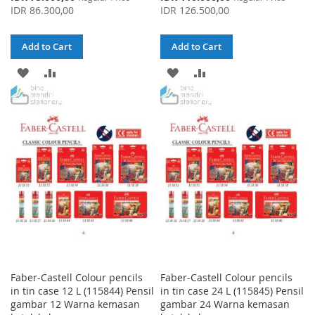
Price
Price
IDR 86.300,00
IDR 126.500,00
Add to Cart
Add to Cart
ADD
ADD
ADD
ADD
TO
TO
TO
TO
WISH
COMPARE
WISH
COMPARE
LIST
LIST
Faber-Castell Colour pencils
Faber-Castell Colour pencils
in tin case 12 L (115844) Pensil
in tin case 24 L (115845) Pensil
gambar 12 Warna kemasan
gambar 24 Warna kemasan