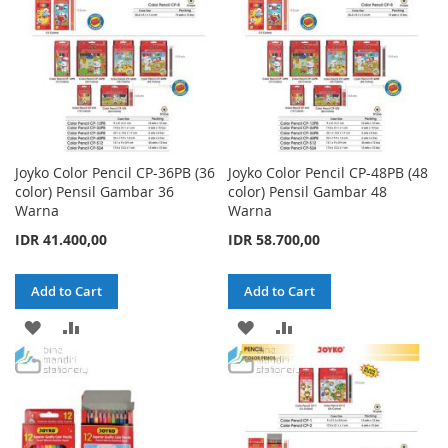
Joyko Color Pencil CP-36PB (36
Joyko Color Pencil CP-48PB (48
color) Pensil Gambar 36
color) Pensil Gambar 48
Warna
Warna
IDR 41.400,00
IDR 58.700,00
Add to Cart
Add to Cart
ADD
ADD
ADD
ADD
TO
TO
TO
TO
WISH
COMPARE
WISH
COMPARE
LIST
LIST