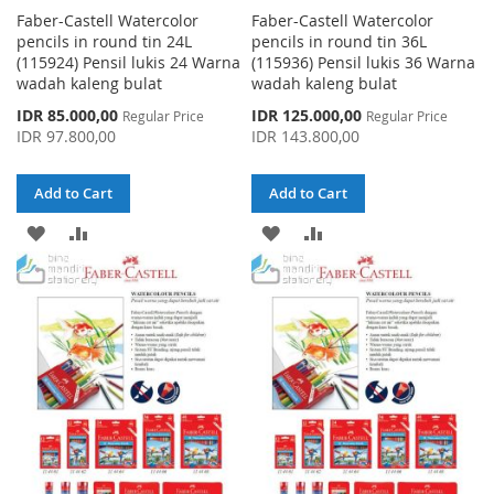
Faber-Castell Watercolor
Faber-Castell Watercolor
pencils in round tin 24L
pencils in round tin 36L
(115924) Pensil lukis 24 Warna
(115936) Pensil lukis 36 Warna
wadah kaleng bulat
wadah kaleng bulat
Special
Special
IDR 85.000,00
IDR 125.000,00
Regular Price
Regular Price
Price
Price
IDR 97.800,00
IDR 143.800,00
Add to Cart
Add to Cart
ADD
ADD
ADD
ADD
TO
TO
TO
TO
WISH
COMPARE
WISH
COMPARE
LIST
LIST