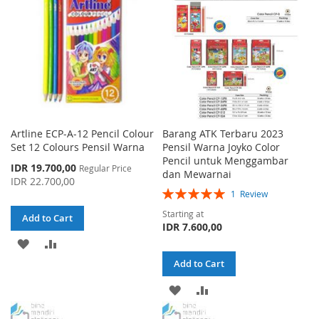
Artline ECP-A-12 Pencil Colour
Barang ATK Terbaru 2023
Set 12 Colours Pensil Warna
Pensil Warna Joyko Color
Pencil untuk Menggambar
Special
IDR 19.700,00
Regular Price
dan Mewarnai
Price
IDR 22.700,00
Rating:
1
Review
100%
Starting at
Add to Cart
IDR 7.600,00
ADD
ADD
Add to Cart
TO
TO
ADD
ADD
WISH
COMPARE
TO
TO
LIST