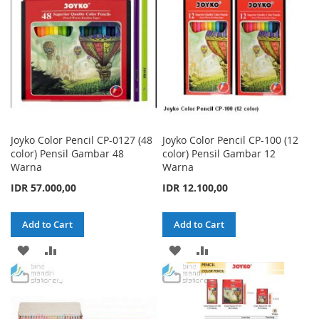
LIST
LIST
Joyko Color Pencil CP-0127 (48
Joyko Color Pencil CP-100 (12
color) Pensil Gambar 48
color) Pensil Gambar 12
Warna
Warna
IDR 57.000,00
IDR 12.100,00
Add to Cart
Add to Cart
ADD
ADD
ADD
ADD
TO
TO
TO
TO
WISH
COMPARE
WISH
COMPARE