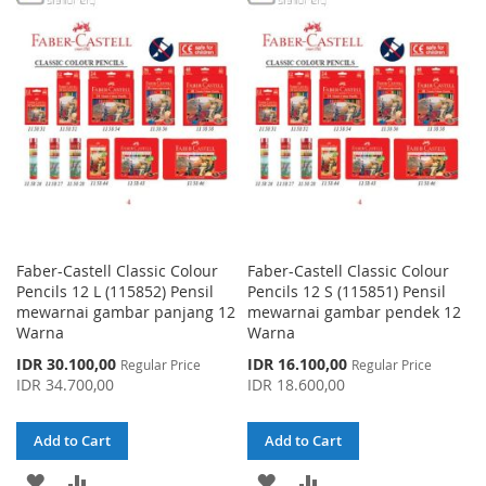
WISH
COMPARE
LIST
Faber-Castell Classic Colour
Faber-Castell Classic Colour
Pencils 12 L (115852) Pensil
Pencils 12 S (115851) Pensil
mewarnai gambar panjang 12
mewarnai gambar pendek 12
Warna
Warna
Special
Special
IDR 30.100,00
IDR 16.100,00
Regular Price
Regular Price
Price
Price
IDR 34.700,00
IDR 18.600,00
Add to Cart
Add to Cart
ADD
ADD
ADD
ADD