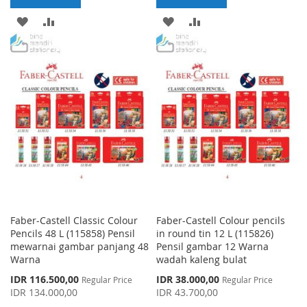
ADD
ADD
ADD
ADD
TO
TO
TO
TO
WISH
COMPARE
WISH
COMPARE
LIST
LIST
Faber-Castell Classic Colour
Faber-Castell Colour pencils
Pencils 48 L (115858) Pensil
in round tin 12 L (115826)
mewarnai gambar panjang 48
Pensil gambar 12 Warna
Warna
wadah kaleng bulat
Special
Special
IDR 116.500,00
IDR 38.000,00
Regular Price
Regular Price
Price
Price
IDR 134.000,00
IDR 43.700,00