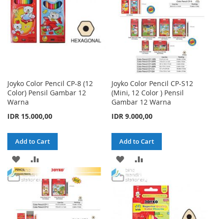
Joyko Color Pencil CP-8 (12
Joyko Color Pencil CP-S12
Color) Pensil Gambar 12
(Mini, 12 Color ) Pensil
Warna
Gambar 12 Warna
IDR 15.000,00
IDR 9.000,00
Add to Cart
Add to Cart
ADD
ADD
ADD
ADD
TO
TO
TO
TO
WISH
COMPARE
WISH
COMPARE
LIST
LIST