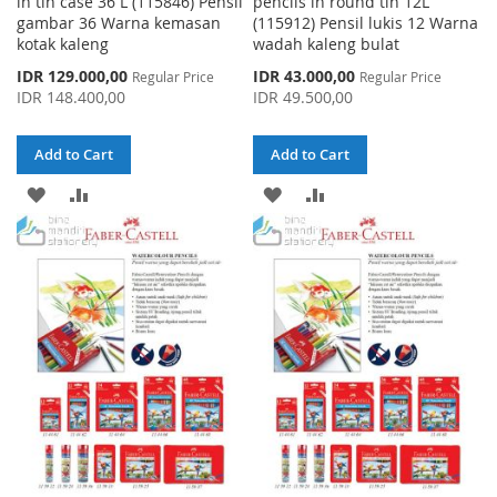
in tin case 36 L (115846) Pensil
pencils in round tin 12L
gambar 36 Warna kemasan
(115912) Pensil lukis 12 Warna
kotak kaleng
wadah kaleng bulat
Special
Special
IDR 129.000,00
IDR 43.000,00
Regular Price
Regular Price
Price
Price
IDR 148.400,00
IDR 49.500,00
Add to Cart
Add to Cart
ADD
ADD
ADD
ADD
TO
TO
TO
TO
WISH
COMPARE
WISH
COMPARE
LIST
LIST