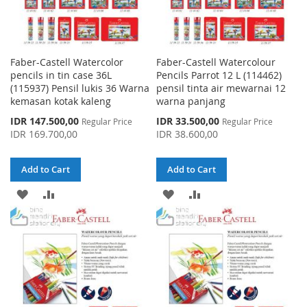
Faber-Castell Watercolor
Faber-Castell Watercolour
pencils in tin case 36L
Pencils Parrot 12 L (114462)
(115937) Pensil lukis 36 Warna
pensil tinta air mewarnai 12
kemasan kotak kaleng
warna panjang
Special
Special
IDR 147.500,00
IDR 33.500,00
Regular Price
Regular Price
Price
Price
IDR 169.700,00
IDR 38.600,00
Add to Cart
Add to Cart
ADD
ADD
ADD
ADD
TO
TO
TO
TO
WISH
COMPARE
WISH
COMPARE
LIST
LIST