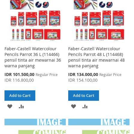
Faber-Castell Watercolour
Faber-Castell Watercolour
Pencils Parrot 36 L (114466)
Pencils Parrot 48 L (114468)
pensil tinta air mewarnai 36
pensil tinta air mewarnai 48
warna panjang
warna panjang
Special
Special
IDR 101.500,00
IDR 134.000,00
Regular Price
Regular Price
Price
Price
IDR 116.800,00
IDR 154.100,00
Add to Cart
Add to Cart
ADD
ADD
ADD
ADD
TO
TO
TO
TO
WISH
COMPARE
WISH
COMPARE