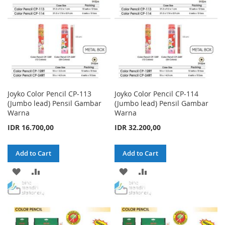
Joyko Color Pencil CP-113
Joyko Color Pencil CP-114
(Jumbo lead) Pensil Gambar
(Jumbo lead) Pensil Gambar
Warna
Warna
IDR 16.700,00
IDR 32.200,00
Add to Cart
Add to Cart
ADD
ADD
ADD
ADD
TO
TO
TO
TO
WISH
COMPARE
WISH
COMPARE
LIST
LIST