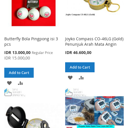
Butterfly Bola Pingpong isi 3
Joyko Compass CO-46LG (Gold)
pcs
Penunjuk Arah Mata Angin
Special
IDR 13.000,00
IDR 46.600,00
Regular Price
Price
IDR 15.000,00
Add to Cart
Add to Cart
ADD
ADD
ADD
ADD
TO
TO
TO
TO
WISH
COMPARE
WISH
COMPARE
LIST
LIST