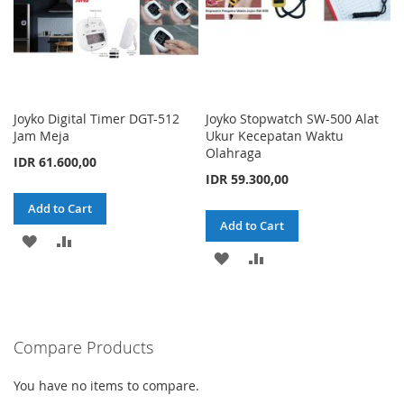
Joyko Digital Timer DGT-512
Joyko Stopwatch SW-500 Alat
Jam Meja
Ukur Kecepatan Waktu
Olahraga
IDR 61.600,00
IDR 59.300,00
Add to Cart
Add to Cart
ADD
ADD
ADD
ADD
TO
TO
TO
TO
WISH
COMPARE
WISH
COMPARE
LIST
Compare Products
LIST
You have no items to compare.