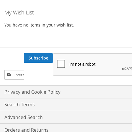
My Wish List
You have no items in your wish list.
Subscribe
Sign
Up
for
Our
Privacy and Cookie Policy
Newsletter:
Search Terms
Advanced Search
Orders and Returns