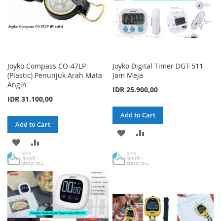
Joyko Compass CO-47LP
Joyko Digital Timer DGT-511
(Plastic) Penunjuk Arah Mata
Jam Meja
Angin
IDR 25.900,00
IDR 31.100,00
Add to Cart
Add to Cart
ADD
ADD
ADD
ADD
TO
TO
TO
TO
WISH
COMPARE
WISH
COMPARE
LIST
LIST