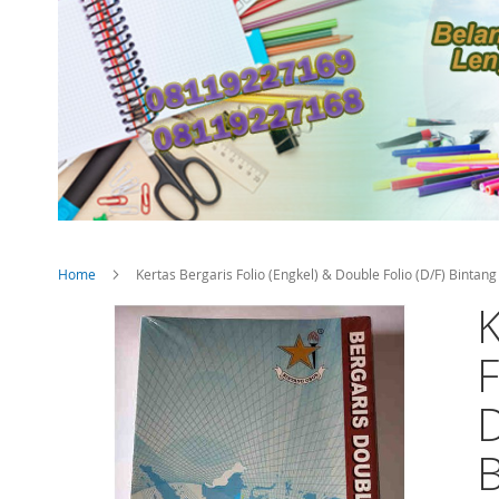
Home
Kertas Bergaris Folio (Engkel) & Double Folio (D/F) Bint
K
Skip
to
the
F
end
of
D
the
images
gallery