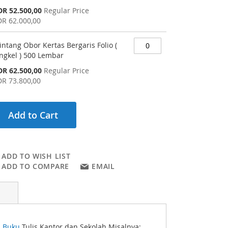
pecial
DR 52.500,00
Regular Price
rice
DR 62.000,00
intang Obor Kertas Bergaris Folio (
ngkel ) 500 Lembar
pecial
DR 62.500,00
Regular Price
rice
DR 73.800,00
Add to Cart
ADD TO WISH LIST
ADD TO COMPARE
EMAIL
l
Buku
Tulis Kantor dan Sekolah Misalnya: