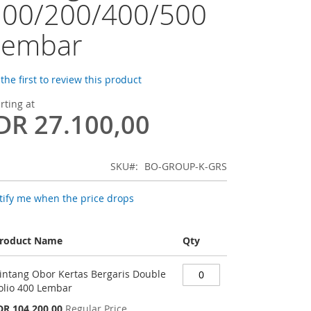
100/200/400/500
Lembar
the first to review this product
rting at
DR 27.100,00
SKU
BO-GROUP-K-GRS
tify me when the price drops
roduct Name
Qty
ouped
intang Obor Kertas Bergaris Double
oduct
olio 400 Lembar
ems
pecial
DR 104.200,00
Regular Price