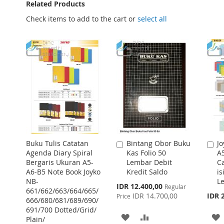
Related Products
Check items to add to the cart or
select all
Buku Tulis Catatan
Bintang Obor Buku
Jo
Add
A
Agenda Diary Spiral
Kas Folio 50
A
to
to
Bergaris Ukuran A5-
Lembar Debit
Ca
Cart
Ca
A6-B5 Note Book Joyko
Kredit Saldo
is
NB-
Le
Special
IDR 12.400,00
Regular
661/662/663/664/665/
Price
IDR 14.700,00
IDR 
Price
666/680/681/689/690/
691/700 Dotted/Grid/
ADD
ADD
Plain/