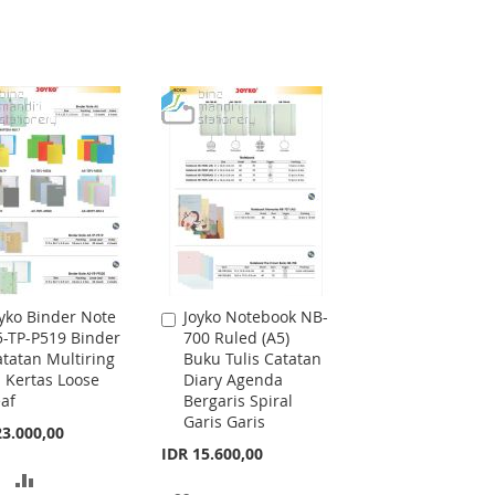
yko Binder Note
Joyko Notebook NB-
dd
Add
5-TP-P519 Binder
700 Ruled (A5)
to
tatan Multiring
Buku Tulis Catatan
rt
Cart
i Kertas Loose
Diary Agenda
af
Bergaris Spiral
Garis Garis
23.000,00
IDR 15.600,00
ADD
ADD