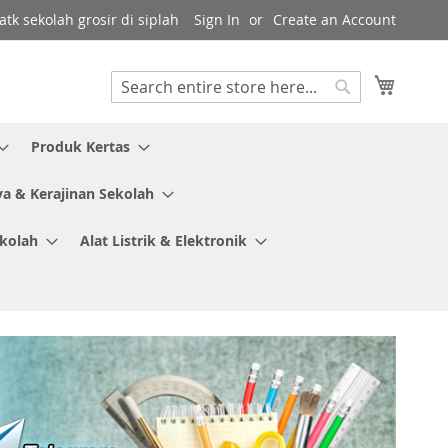
tk sekolah grosir di siplah
Sign In
Create an Account
My Cart
Search
Search
Produk Kertas
ya & Kerajinan Sekolah
ekolah
Alat Listrik & Elektronik