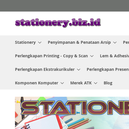
Skip
to
Content
Stationery
Penyimpanan & Penataan Arsip
Pe
Perlengkapan Printing - Copy & Scan
Lem & Adhesi
Perlengkapan Ekstrakurikuler
Perlengkapan Presen
Komponen Komputer
Merek ATK
Blog