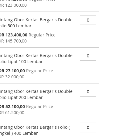
rice
DR 123.000,00
intang Obor Kertas Bergaris Double
olio 500 Lembar
pecial
DR 123.400,00
Regular Price
rice
DR 145.700,00
intang Obor Kertas Bergaris Double
olio Lipat 100 Lembar
pecial
DR 27.100,00
Regular Price
rice
DR 32.000,00
intang Obor Kertas Bergaris Double
olio Lipat 200 Lembar
pecial
DR 52.100,00
Regular Price
rice
DR 61.500,00
intang Obor Kertas Bergaris Folio (
ngkel ) 400 Lembar