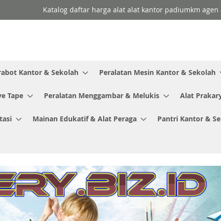
Katalog daftar harga alat alat kantor padiumkm agen a
rabot Kantor & Sekolah
Peralatan Mesin Kantor & Sekolah
ve Tape
Peralatan Menggambar & Melukis
Alat Prakar
tasi
Mainan Edukatif & Alat Peraga
Pantri Kantor & S